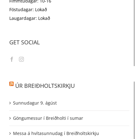
Fimmtudagar: 10-16
Föstudagar: Lokað
Laugardagar: Lokað
GET SOCIAL
ÚR BREIÐHOLTSKIRKJU
Sunnudagur 9. ágúst
Göngumessur í Breiðholti í sumar
Messa á hvítasunnudag í Breiðholtskirkju