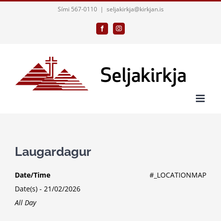
Skip
Sími 567-0110
|
seljakirkja@kirkjan.is
to
Facebook
Instagram
content
Laugardagur
Date/Time
#_LOCATIONMAP
Date(s) - 21/02/2026
All Day