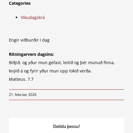
Categories
Vikudagskrá
Engir viðburðir í dag
Ritningarvers dagsins:
Biðjið, og yður mun gefast, leitið og þér munuð finna,
knýið á og fyrir yður mun upp lokið verða.
Matteus. 7.7
21. febrúar 2026
Deildu þessu!