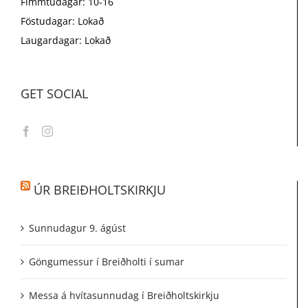
Fimmtudagar: 10-16
Föstudagar: Lokað
Laugardagar: Lokað
GET SOCIAL
ÚR BREIÐHOLTSKIRKJU
Sunnudagur 9. ágúst
Göngumessur í Breiðholti í sumar
Messa á hvítasunnudag í Breiðholtskirkju