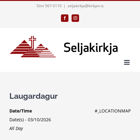
Skip
Sími 567-0110
|
seljakirkja@kirkjan.is
to
Facebook
Instagram
content
Laugardagur
Date/Time
#_LOCATIONMAP
Date(s) - 03/10/2026
All Day