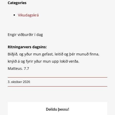
Categories
Vikudagskrá
Engir viðburðir í dag
Ritningarvers dagsins:
Biðjið, og yður mun gefast, leitið og þér munuð finna,
knýið á og fyrir yður mun upp lokið verða.
Matteus. 7.7
3. október 2026
Deildu þessu!