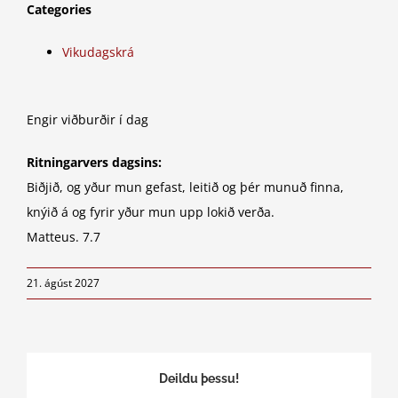
Categories
Vikudagskrá
Engir viðburðir í dag
Ritningarvers dagsins:
Biðjið, og yður mun gefast, leitið og þér munuð finna,
knýið á og fyrir yður mun upp lokið verða.
Matteus. 7.7
21. ágúst 2027
Deildu þessu!