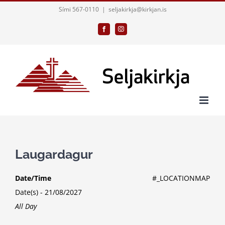
Skip
Sími 567-0110
|
seljakirkja@kirkjan.is
to
Facebook
Instagram
content
Laugardagur
Date/Time
#_LOCATIONMAP
Date(s) - 21/08/2027
All Day