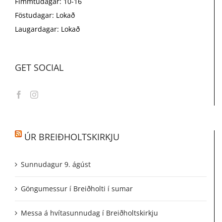
Fimmtudagar: 10-16
Föstudagar: Lokað
Laugardagar: Lokað
GET SOCIAL
ÚR BREIÐHOLTSKIRKJU
Sunnudagur 9. ágúst
Göngumessur í Breiðholti í sumar
Messa á hvítasunnudag í Breiðholtskirkju