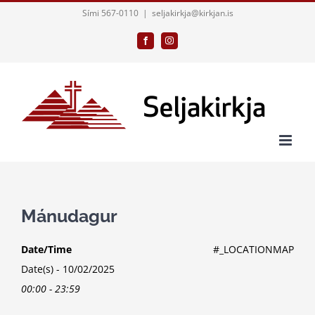
Skip
Sími 567-0110
|
seljakirkja@kirkjan.is
to
Facebook
Instagram
content
Mánudagur
Date/Time
#_LOCATIONMAP
Date(s) - 10/02/2025
00:00 - 23:59