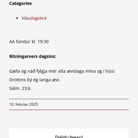
Categories
Vikudagskrá
AA fundur kl. 19:30
Ritningarvers dagsins:
Gæfa og náð fylgja mér alla ævidaga mína og í húsi
Drottins bý ég langa ævi.
Sálm. 23:6
10. febrúar 2025
Deildu þessu!