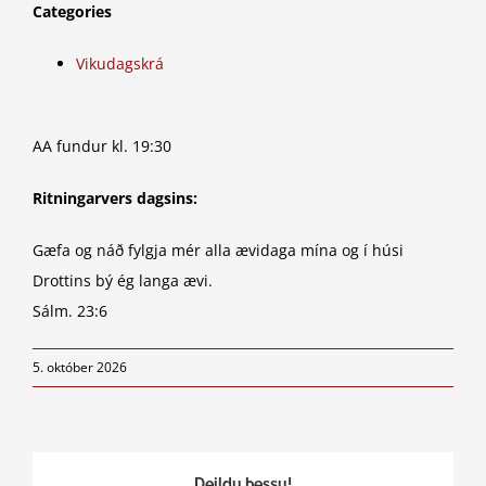
Categories
Vikudagskrá
AA fundur kl. 19:30
Ritningarvers dagsins:
Gæfa og náð fylgja mér alla ævidaga mína og í húsi
Drottins bý ég langa ævi.
Sálm. 23:6
5. október 2026
Deildu þessu!