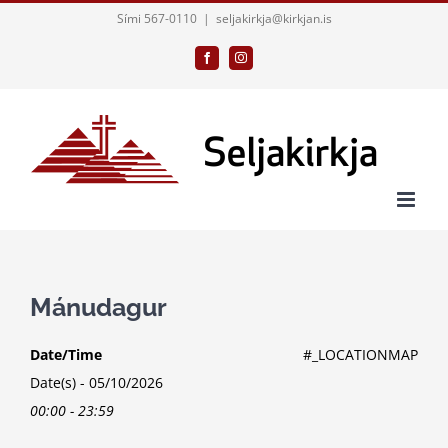
Skip
Sími 567-0110
|
seljakirkja@kirkjan.is
to
Facebook
Instagram
content
Mánudagur
Date/Time
#_LOCATIONMAP
Date(s) - 05/10/2026
00:00 - 23:59