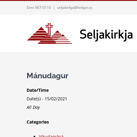
Skip
Sími 567-0110
|
seljakirkja@kirkjan.is
to
content
Mánudagur
Date/Time
Date(s) - 15/02/2021
All Day
Categories
Vikudagskrá