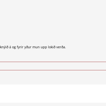
 knýið á og fyrir yður mun upp lokið verða.