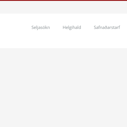
Seljasókn
Helgihald
Safnaðarstarf