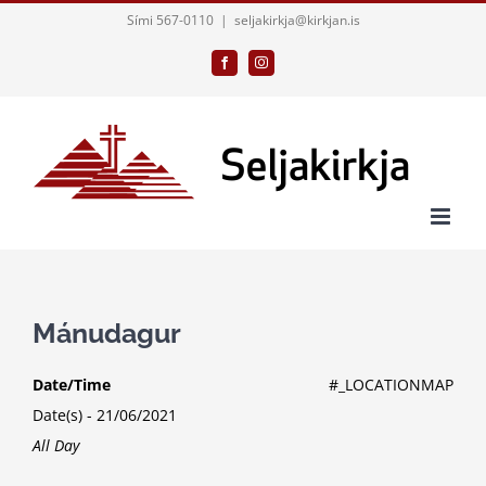
Skip
Sími 567-0110
|
seljakirkja@kirkjan.is
to
Facebook
Instagram
content
Mánudagur
Date/Time
#_LOCATIONMAP
Date(s) - 21/06/2021
All Day