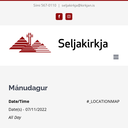
Skip
Sími 567-0110
|
seljakirkja@kirkjan.is
to
Facebook
Instagram
content
Mánudagur
Date/Time
#_LOCATIONMAP
Date(s) - 07/11/2022
All Day