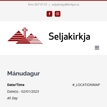
Skip
Sími 567-0110
|
seljakirkja@kirkjan.is
to
Facebook
Instagram
content
Mánudagur
Date/Time
#_LOCATIONMAP
Date(s) - 02/01/2023
All Day