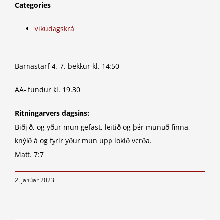
Categories
Vikudagskrá
Barnastarf 4.-7. bekkur kl. 14:50
AA- fundur kl. 19.30
Ritningarvers dagsins:
Biðjið, og yður mun gefast, leitið og þér munuð finna,
knýið á og fyrir yður mun upp lokið verða.
Matt. 7:7
2. janúar 2023