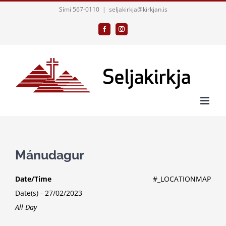
Skip
Sími 567-0110
|
seljakirkja@kirkjan.is
to
Facebook
Instagram
content
Mánudagur
Date/Time
#_LOCATIONMAP
Date(s) - 27/02/2023
All Day