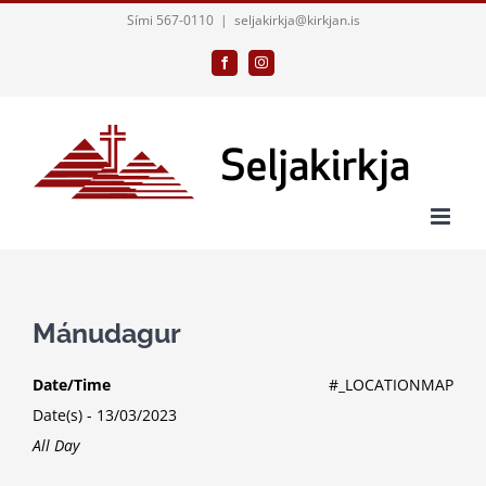
Skip
Sími 567-0110
|
seljakirkja@kirkjan.is
to
Facebook
Instagram
content
Mánudagur
Date/Time
#_LOCATIONMAP
Date(s) - 13/03/2023
All Day