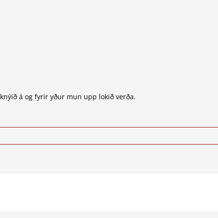
 knýið á og fyrir yður mun upp lokið verða.