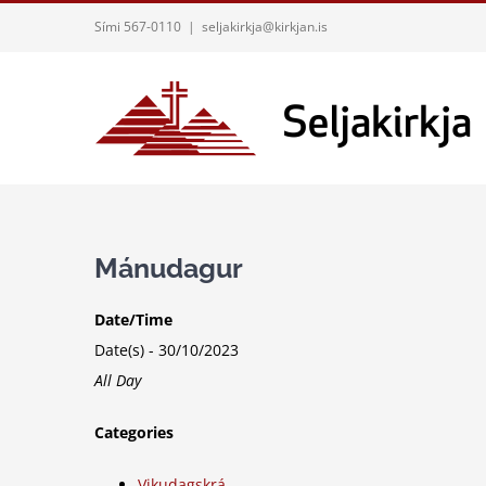
Skip
Sími 567-0110
|
seljakirkja@kirkjan.is
to
content
Mánudagur
Date/Time
Date(s) - 30/10/2023
All Day
Categories
Vikudagskrá