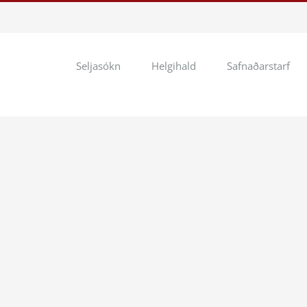
Seljasókn
Helgihald
Safnaðarstarf