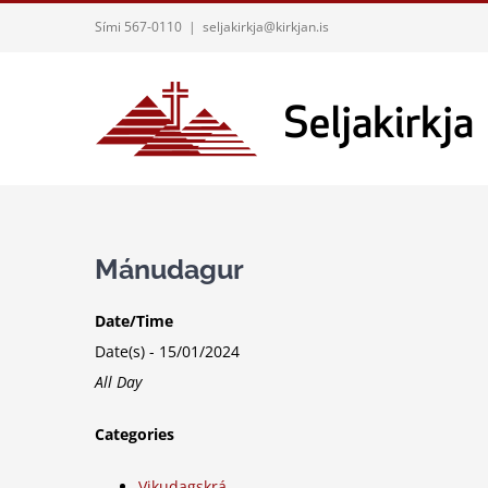
Skip
Sími 567-0110
|
seljakirkja@kirkjan.is
to
content
Mánudagur
Date/Time
Date(s) - 15/01/2024
All Day
Categories
Vikudagskrá