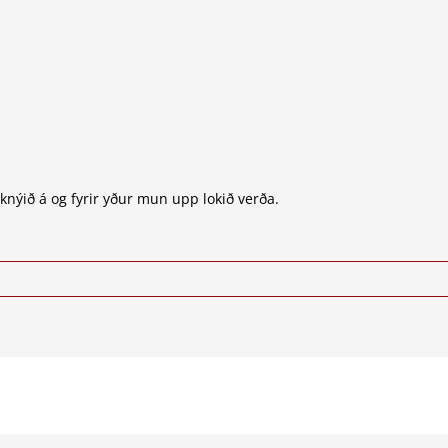
 knýið á og fyrir yður mun upp lokið verða.