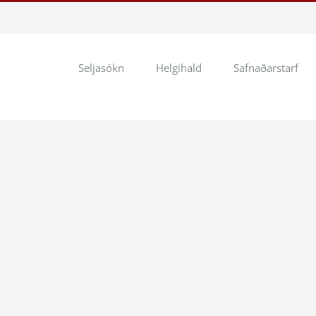
Seljasókn
Helgihald
Safnaðarstarf