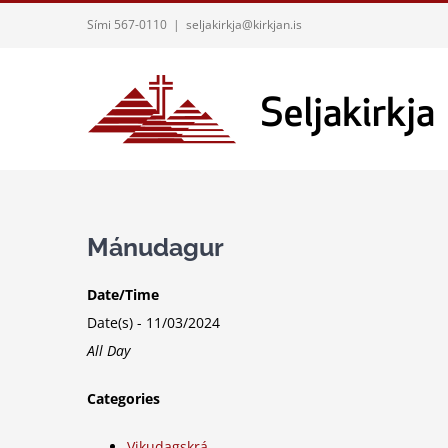
Skip
Sími 567-0110
|
seljakirkja@kirkjan.is
to
content
Mánudagur
Date/Time
Date(s) - 11/03/2024
All Day
Categories
Vikudagskrá