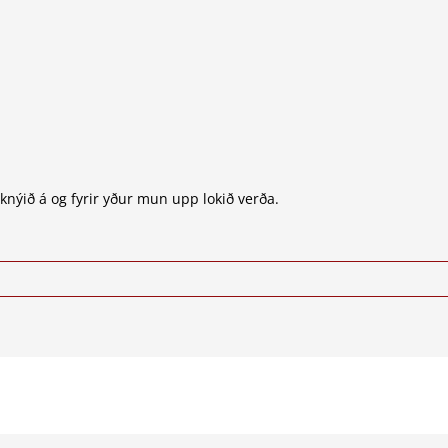
 knýið á og fyrir yður mun upp lokið verða.