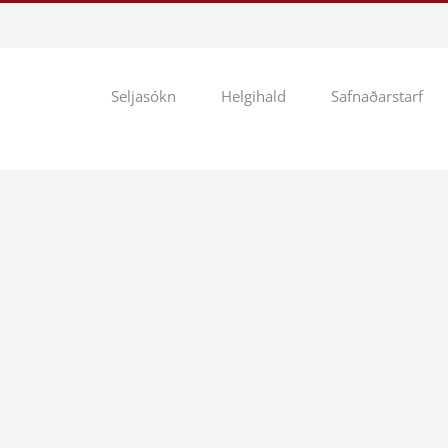
Seljasókn
Helgihald
Safnaðarstarf