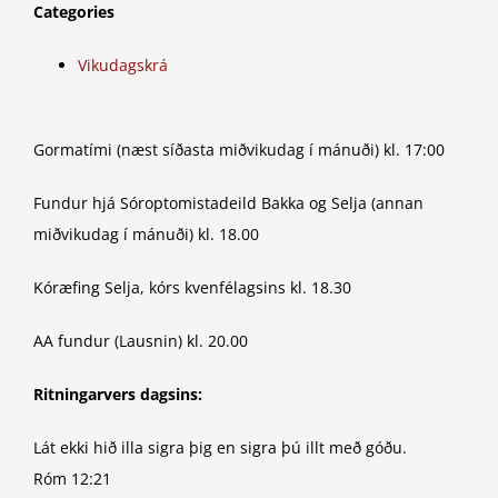
Categories
Vikudagskrá
Gormatími (næst síðasta miðvikudag í mánuði) kl. 17:00
Fundur hjá Sóroptomistadeild Bakka og Selja (annan
miðvikudag í mánuði) kl. 18.00
Kóræfing Selja, kórs kvenfélagsins kl. 18.30
AA fundur (Lausnin) kl. 20.00
Ritningarvers dagsins:
Lát ekki hið illa sigra þig en sigra þú illt með góðu.
Róm 12:21