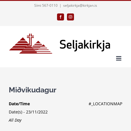
Skip
Sími 567-0110
|
seljakirkja@kirkjan.is
to
Facebook
Instagram
content
Miðvikudagur
Date/Time
#_LOCATIONMAP
Date(s) - 23/11/2022
All Day