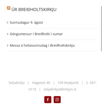
ÚR BREIÐHOLTSKIRKJU
Sunnudagur 9. ágúst
Göngumessur í Breiðholti í sumar
Messa á hvítasunnudag í Breiðholtskirkju
Seljakirkja | Hagaseli 40 | 109 Reykjavík | S.
567-
0110
|
seljakirkja@kirkjan.is
Facebook
Instagram