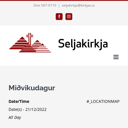
Skip
Sími 567-0110
|
seljakirkja@kirkjan.is
to
Facebook
Instagram
content
Miðvikudagur
Date/Time
#_LOCATIONMAP
Date(s) - 21/12/2022
All Day