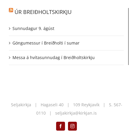
ÚR BREIÐHOLTSKIRKJU
Sunnudagur 9. ágúst
Göngumessur í Breiðholti í sumar
Messa á hvítasunnudag í Breiðholtskirkju
Seljakirkja | Hagaseli 40 | 109 Reykjavík | S.
567-
0110
|
seljakirkja@kirkjan.is
Facebook
Instagram