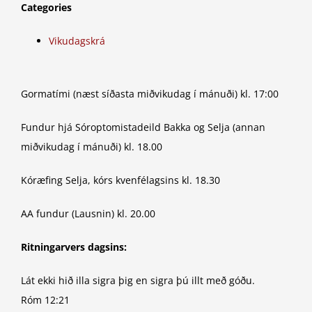
Categories
Vikudagskrá
Gormatími (næst síðasta miðvikudag í mánuði) kl. 17:00
Fundur hjá Sóroptomistadeild Bakka og Selja (annan
miðvikudag í mánuði) kl. 18.00
Kóræfing Selja, kórs kvenfélagsins kl. 18.30
AA fundur (Lausnin) kl. 20.00
Ritningarvers dagsins:
Lát ekki hið illa sigra þig en sigra þú illt með góðu.
Róm 12:21