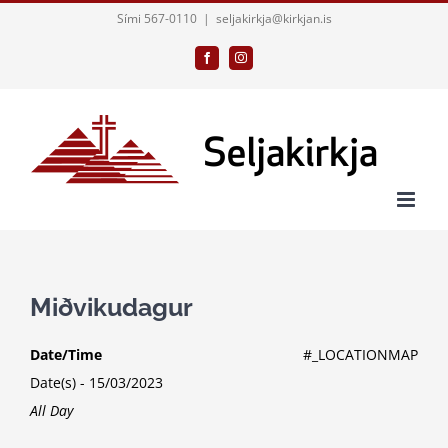
Skip
Sími 567-0110
|
seljakirkja@kirkjan.is
to
Facebook
Instagram
content
Miðvikudagur
Date/Time
#_LOCATIONMAP
Date(s) - 15/03/2023
All Day