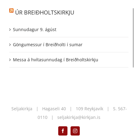
ÚR BREIÐHOLTSKIRKJU
Sunnudagur 9. ágúst
Göngumessur í Breiðholti í sumar
Messa á hvítasunnudag í Breiðholtskirkju
Seljakirkja | Hagaseli 40 | 109 Reykjavík | S.
567-
0110
|
seljakirkja@kirkjan.is
Facebook
Instagram