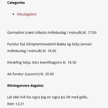
Categories
Vikudagskrá
Gormatími (næst síðasta miðvikudag í mánuði) kl. 17:00
Fundur hjá Sóroptomistadeild Bakka og Selja (annan
miðvikudag í mánuði) kl. 18.00
Kóræfing Selja, kórs kvenfélagsins kl. 18.30
AA fundur (Lausnin) kl. 20.00
Ritningarvers dagsins:
Lát ekki hið illa sigra þig en sigra þú illt með góðu.
Róm 12:21