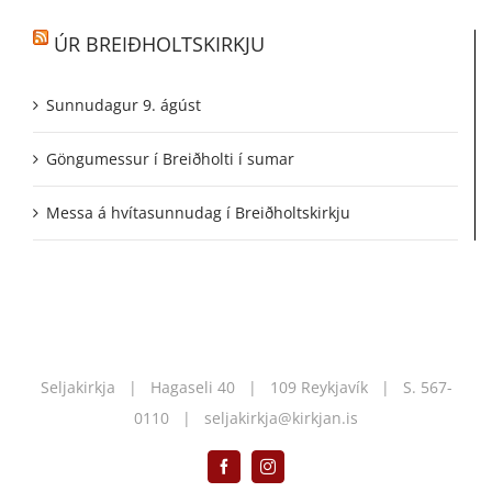
ÚR BREIÐHOLTSKIRKJU
Sunnudagur 9. ágúst
Göngumessur í Breiðholti í sumar
Messa á hvítasunnudag í Breiðholtskirkju
Seljakirkja | Hagaseli 40 | 109 Reykjavík | S.
567-
0110
|
seljakirkja@kirkjan.is
Facebook
Instagram