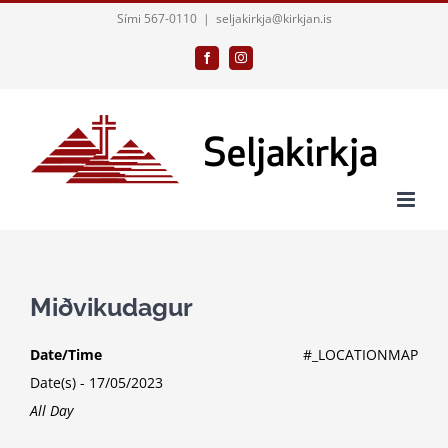
Skip
Sími 567-0110
|
seljakirkja@kirkjan.is
to
Facebook
Instagram
content
Miðvikudagur
Date/Time
#_LOCATIONMAP
Date(s) - 17/05/2023
All Day