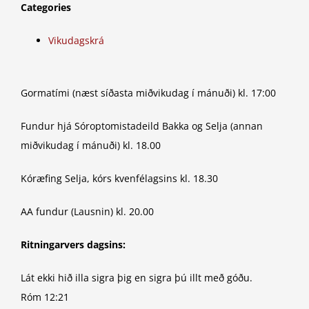
Categories
Vikudagskrá
Gormatími (næst síðasta miðvikudag í mánuði) kl. 17:00
Fundur hjá Sóroptomistadeild Bakka og Selja (annan
miðvikudag í mánuði) kl. 18.00
Kóræfing Selja, kórs kvenfélagsins kl. 18.30
AA fundur (Lausnin) kl. 20.00
Ritningarvers dagsins:
Lát ekki hið illa sigra þig en sigra þú illt með góðu.
Róm 12:21