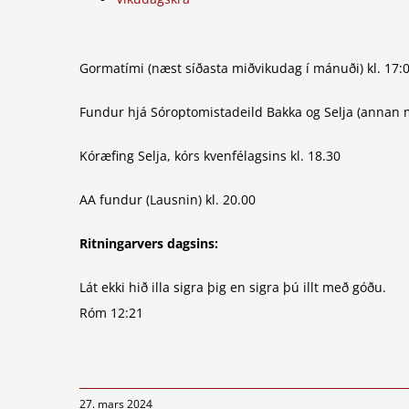
Gormatími (næst síðasta miðvikudag í mánuði) kl. 17:
Fundur hjá Sóroptomistadeild Bakka og Selja (annan m
Kóræfing Selja, kórs kvenfélagsins kl. 18.30
AA fundur (Lausnin) kl. 20.00
Ritningarvers dagsins:
Lát ekki hið illa sigra þig en sigra þú illt með góðu.
Róm 12:21
27. mars 2024