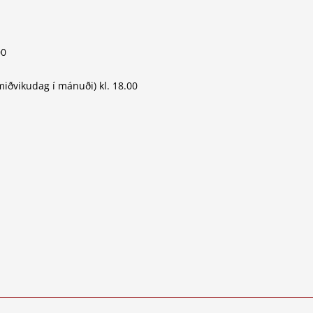
00
iðvikudag í mánuði) kl. 18.00