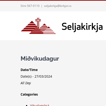
Skip
Sími 567-0110
|
seljakirkja@kirkjan.is
to
content
Miðvikudagur
Date/Time
Date(s) - 27/03/2024
All Day
Categories
Vikudagskrá