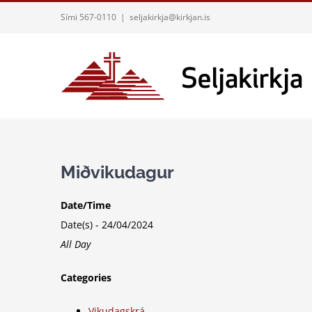
Skip
Sími 567-0110
|
seljakirkja@kirkjan.is
to
content
Miðvikudagur
Date/Time
Date(s) - 24/04/2024
All Day
Categories
Vikudagskrá