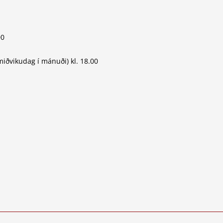
00
iðvikudag í mánuði) kl. 18.00