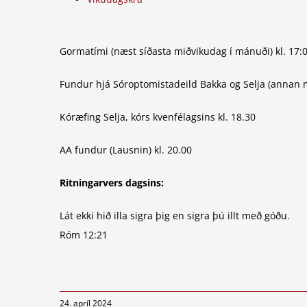
Gormatími (næst síðasta miðvikudag í mánuði) kl. 17:
Fundur hjá Sóroptomistadeild Bakka og Selja (annan m
Kóræfing Selja, kórs kvenfélagsins kl. 18.30
AA fundur (Lausnin) kl. 20.00
Ritningarvers dagsins:
Lát ekki hið illa sigra þig en sigra þú illt með góðu.
Róm 12:21
24. apríl 2024