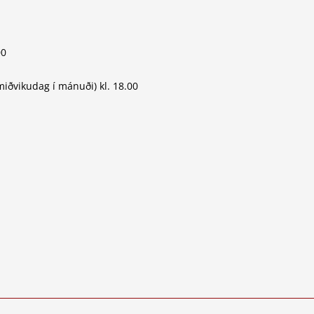
00
iðvikudag í mánuði) kl. 18.00