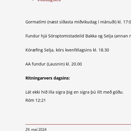
Gormatími (næst síðasta miðvikudag í mánuði) kl. 17:
Fundur hjá Sóroptomistadeild Bakka og Selja (annan m
Kóræfing Selja, kórs kvenfélagsins kl. 18.30
AA fundur (Lausnin) kl. 20.00
Ritningarvers dagsins:
Lát ekki hið illa sigra þig en sigra þú illt með góðu.
Róm 12:21
29. maí 2024