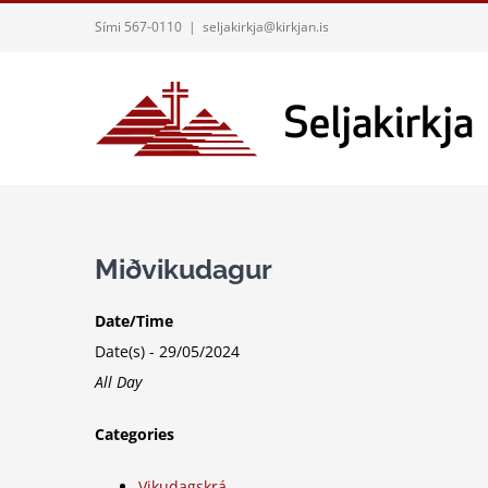
Skip
Sími 567-0110
|
seljakirkja@kirkjan.is
to
content
Miðvikudagur
Date/Time
Date(s) - 29/05/2024
All Day
Categories
Vikudagskrá