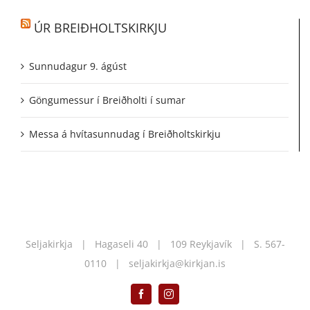
ÚR BREIÐHOLTSKIRKJU
Sunnudagur 9. ágúst
Göngumessur í Breiðholti í sumar
Messa á hvítasunnudag í Breiðholtskirkju
Seljakirkja | Hagaseli 40 | 109 Reykjavík | S.
567-
0110
|
seljakirkja@kirkjan.is
Facebook
Instagram