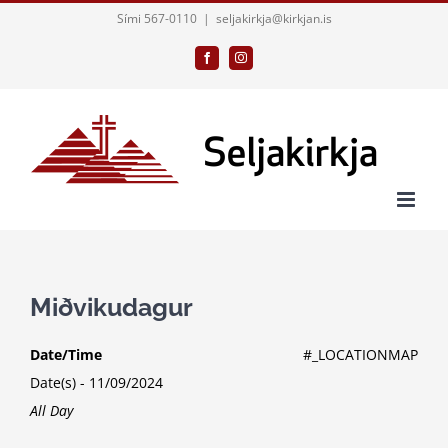
Skip
Sími 567-0110
|
seljakirkja@kirkjan.is
to
Facebook
Instagram
content
Miðvikudagur
Date/Time
#_LOCATIONMAP
Date(s) - 11/09/2024
All Day