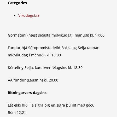
Categories
Vikudagskrá
Gormatími (næst síðasta miðvikudag í mánuði) kl. 17:00
Fundur hjá Sóroptomistadeild Bakka og Selja (annan
miðvikudag í mánuði) kl. 18.00
Kóræfing Selja, kórs kvenfélagsins kl. 18.30
AA fundur (Lausnin) kl. 20.00
Ritningarvers dagsins:
Lát ekki hið illa sigra þig en sigra þú illt með góðu.
Róm 12:21