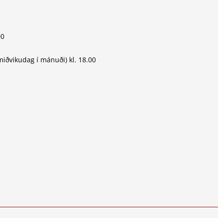
00
iðvikudag í mánuði) kl. 18.00