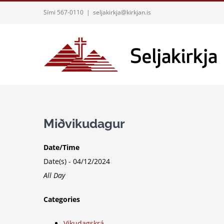
Skip
Sími 567-0110
|
seljakirkja@kirkjan.is
to
content
Miðvikudagur
Date/Time
Date(s) - 04/12/2024
All Day
Categories
Vikudagskrá