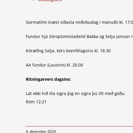
Gormatími (næst síðasta miðvikudag í mánuði) kl. 17:
Fundur hjá Sóroptomistadeild Bakka og Selja (annan m
Kóræfing Selja, kórs kvenfélagsins kl. 18.30
AA fundur (Lausnin) kl. 20.00
Ritningarvers dagsins:
Lát ekki hið illa sigra þig en sigra þú illt með góðu.
Róm 12:21
4. desember 2024