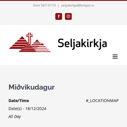
Skip
Sími 567-0110
|
seljakirkja@kirkjan.is
to
Facebook
Instagram
content
Miðvikudagur
Date/Time
#_LOCATIONMAP
Date(s) - 18/12/2024
All Day