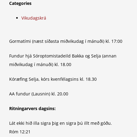
Categories
Vikudagskrá
Gormatími (næst síðasta miðvikudag í mánuði) kl. 17:00
Fundur hjá Sóroptomistadeild Bakka og Selja (annan
miðvikudag í mánuði) kl. 18.00
Kóræfing Selja, kórs kvenfélagsins kl. 18.30
AA fundur (Lausnin) kl. 20.00
Ritningarvers dagsins:
Lát ekki hið illa sigra þig en sigra þú illt með góðu.
Róm 12:21