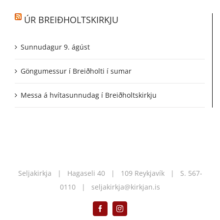
ÚR BREIÐHOLTSKIRKJU
Sunnudagur 9. ágúst
Göngumessur í Breiðholti í sumar
Messa á hvítasunnudag í Breiðholtskirkju
Seljakirkja | Hagaseli 40 | 109 Reykjavík | S.
567-
0110
|
seljakirkja@kirkjan.is
Facebook
Instagram