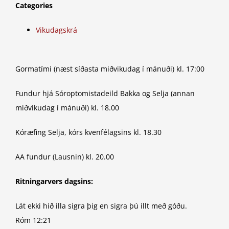
Categories
Vikudagskrá
Gormatími (næst síðasta miðvikudag í mánuði) kl. 17:00
Fundur hjá Sóroptomistadeild Bakka og Selja (annan
miðvikudag í mánuði) kl. 18.00
Kóræfing Selja, kórs kvenfélagsins kl. 18.30
AA fundur (Lausnin) kl. 20.00
Ritningarvers dagsins:
Lát ekki hið illa sigra þig en sigra þú illt með góðu.
Róm 12:21