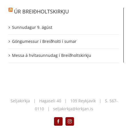
ÚR BREIÐHOLTSKIRKJU
Sunnudagur 9. ágúst
Göngumessur í Breiðholti í sumar
Messa á hvítasunnudag í Breiðholtskirkju
Seljakirkja | Hagaseli 40 | 109 Reykjavík | S.
567-
0110
|
seljakirkja@kirkjan.is
Facebook
Instagram