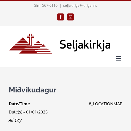
Skip
Sími 567-0110
|
seljakirkja@kirkjan.is
to
Facebook
Instagram
content
Miðvikudagur
Date/Time
#_LOCATIONMAP
Date(s) - 01/01/2025
All Day