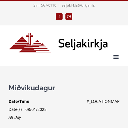
Skip
Sími 567-0110
|
seljakirkja@kirkjan.is
to
Facebook
Instagram
content
Miðvikudagur
Date/Time
#_LOCATIONMAP
Date(s) - 08/01/2025
All Day