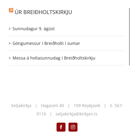
ÚR BREIÐHOLTSKIRKJU
Sunnudagur 9. ágúst
Göngumessur í Breiðholti í sumar
Messa á hvítasunnudag í Breiðholtskirkju
Seljakirkja | Hagaseli 40 | 109 Reykjavík | S.
567-
0110
|
seljakirkja@kirkjan.is
Facebook
Instagram