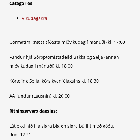
Categories
Vikudagskrá
Gormatími (næst síðasta miðvikudag í mánuði) kl. 17:00
Fundur hjá Sóroptomistadeild Bakka og Selja (annan
miðvikudag í mánuði) kl. 18.00
Kóræfing Selja, kórs kvenfélagsins kl. 18.30
AA fundur (Lausnin) kl. 20.00
Ritningarvers dagsins:
Lát ekki hið illa sigra þig en sigra þú illt með góðu.
Róm 12:21