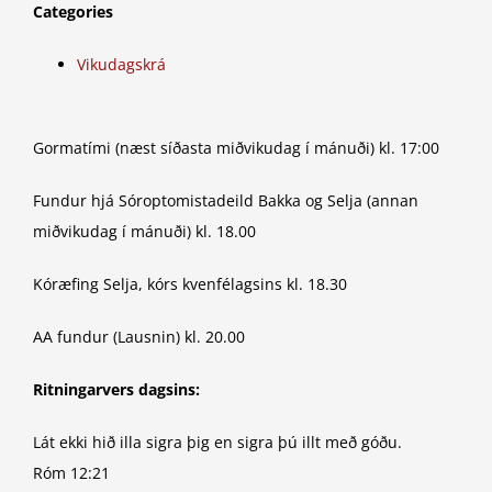
Categories
Vikudagskrá
Gormatími (næst síðasta miðvikudag í mánuði) kl. 17:00
Fundur hjá Sóroptomistadeild Bakka og Selja (annan
miðvikudag í mánuði) kl. 18.00
Kóræfing Selja, kórs kvenfélagsins kl. 18.30
AA fundur (Lausnin) kl. 20.00
Ritningarvers dagsins:
Lát ekki hið illa sigra þig en sigra þú illt með góðu.
Róm 12:21