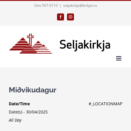
Skip
Sími 567-0110
|
seljakirkja@kirkjan.is
to
Facebook
Instagram
content
Miðvikudagur
Date/Time
#_LOCATIONMAP
Date(s) - 30/04/2025
All Day