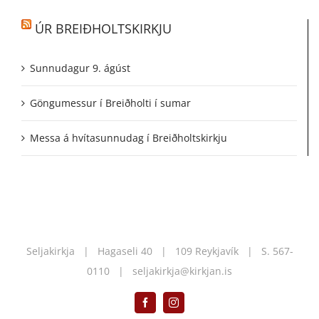
ÚR BREIÐHOLTSKIRKJU
Sunnudagur 9. ágúst
Göngumessur í Breiðholti í sumar
Messa á hvítasunnudag í Breiðholtskirkju
Seljakirkja | Hagaseli 40 | 109 Reykjavík | S.
567-
0110
|
seljakirkja@kirkjan.is
Facebook
Instagram