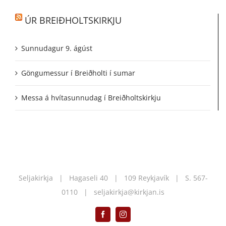
ÚR BREIÐHOLTSKIRKJU
Sunnudagur 9. ágúst
Göngumessur í Breiðholti í sumar
Messa á hvítasunnudag í Breiðholtskirkju
Seljakirkja | Hagaseli 40 | 109 Reykjavík | S.
567-
0110
|
seljakirkja@kirkjan.is
Facebook
Instagram