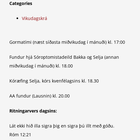
Categories
Vikudagskrá
Gormatími (næst síðasta miðvikudag í mánuði) kl. 17:00
Fundur hjá Sóroptomistadeild Bakka og Selja (annan
miðvikudag í mánuði) kl. 18.00
Kóræfing Selja, kórs kvenfélagsins kl. 18.30
AA fundur (Lausnin) kl. 20.00
Ritningarvers dagsins:
Lát ekki hið illa sigra þig en sigra þú illt með góðu.
Róm 12:21