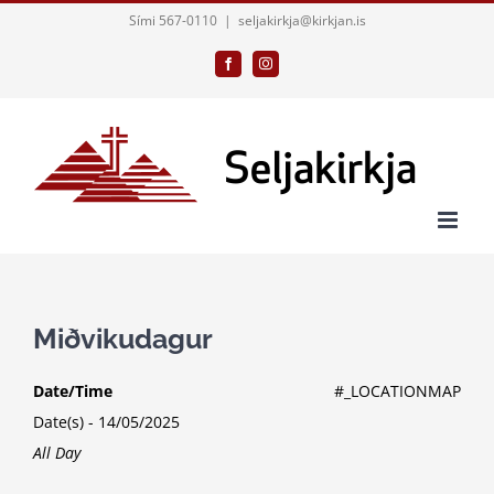
Skip
Sími 567-0110
|
seljakirkja@kirkjan.is
to
Facebook
Instagram
content
Miðvikudagur
Date/Time
#_LOCATIONMAP
Date(s) - 14/05/2025
All Day