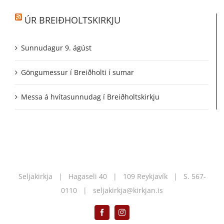
ÚR BREIÐHOLTSKIRKJU
Sunnudagur 9. ágúst
Göngumessur í Breiðholti í sumar
Messa á hvítasunnudag í Breiðholtskirkju
Seljakirkja | Hagaseli 40 | 109 Reykjavík | S.
567-
0110
|
seljakirkja@kirkjan.is
Facebook
Instagram