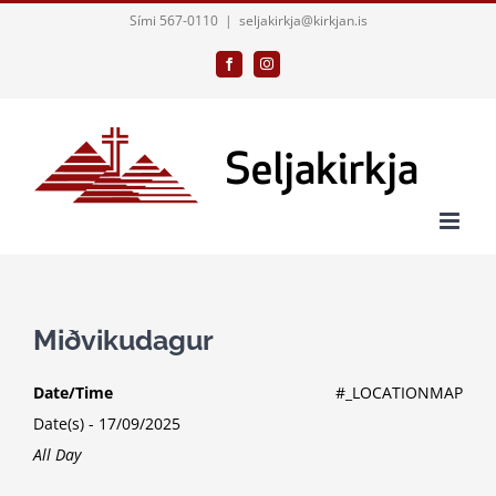
Skip
Sími 567-0110
|
seljakirkja@kirkjan.is
to
Facebook
Instagram
content
Miðvikudagur
Date/Time
#_LOCATIONMAP
Date(s) - 17/09/2025
All Day