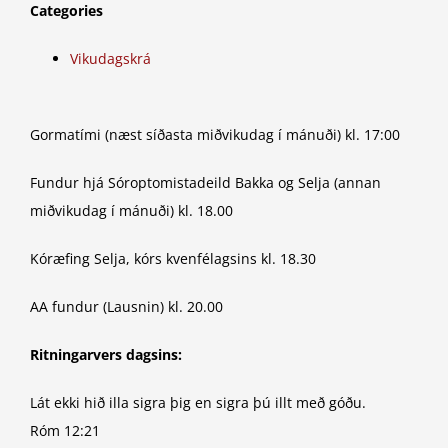
Categories
Vikudagskrá
Gormatími (næst síðasta miðvikudag í mánuði) kl. 17:00
Fundur hjá Sóroptomistadeild Bakka og Selja (annan
miðvikudag í mánuði) kl. 18.00
Kóræfing Selja, kórs kvenfélagsins kl. 18.30
AA fundur (Lausnin) kl. 20.00
Ritningarvers dagsins:
Lát ekki hið illa sigra þig en sigra þú illt með góðu.
Róm 12:21