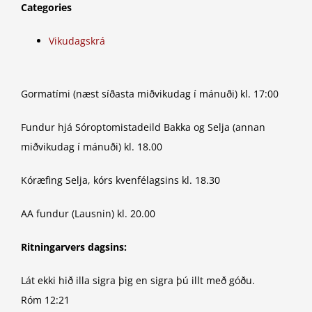
Categories
Vikudagskrá
Gormatími (næst síðasta miðvikudag í mánuði) kl. 17:00
Fundur hjá Sóroptomistadeild Bakka og Selja (annan
miðvikudag í mánuði) kl. 18.00
Kóræfing Selja, kórs kvenfélagsins kl. 18.30
AA fundur (Lausnin) kl. 20.00
Ritningarvers dagsins:
Lát ekki hið illa sigra þig en sigra þú illt með góðu.
Róm 12:21