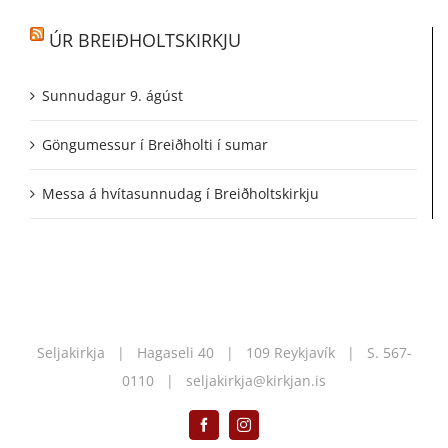
ÚR BREIÐHOLTSKIRKJU
Sunnudagur 9. ágúst
Göngumessur í Breiðholti í sumar
Messa á hvítasunnudag í Breiðholtskirkju
Seljakirkja | Hagaseli 40 | 109 Reykjavík | S.
567-
0110
|
seljakirkja@kirkjan.is
Facebook
Instagram