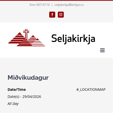
Skip
Sími 567-0110
|
seljakirkja@kirkjan.is
to
Facebook
Instagram
content
Miðvikudagur
Date/Time
#_LOCATIONMAP
Date(s) - 29/04/2026
All Day