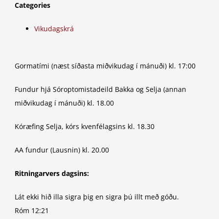
Categories
Vikudagskrá
Gormatími (næst síðasta miðvikudag í mánuði) kl. 17:00
Fundur hjá Sóroptomistadeild Bakka og Selja (annan
miðvikudag í mánuði) kl. 18.00
Kóræfing Selja, kórs kvenfélagsins kl. 18.30
AA fundur (Lausnin) kl. 20.00
Ritningarvers dagsins:
Lát ekki hið illa sigra þig en sigra þú illt með góðu.
Róm 12:21