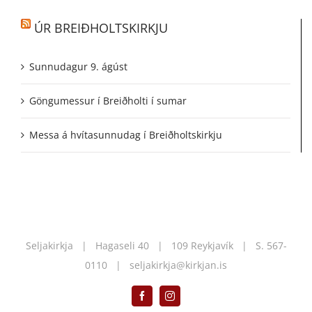
ÚR BREIÐHOLTSKIRKJU
Sunnudagur 9. ágúst
Göngumessur í Breiðholti í sumar
Messa á hvítasunnudag í Breiðholtskirkju
Seljakirkja | Hagaseli 40 | 109 Reykjavík | S.
567-
0110
|
seljakirkja@kirkjan.is
Facebook
Instagram