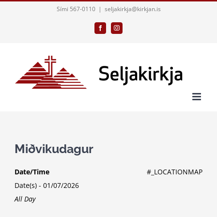
Skip
Sími 567-0110
|
seljakirkja@kirkjan.is
to
Facebook
Instagram
content
Miðvikudagur
Date/Time
#_LOCATIONMAP
Date(s) - 01/07/2026
All Day