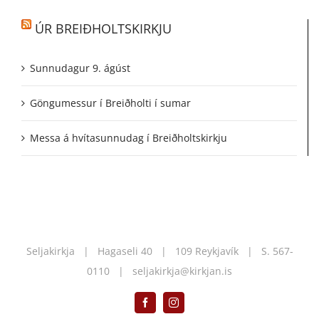
ÚR BREIÐHOLTSKIRKJU
Sunnudagur 9. ágúst
Göngumessur í Breiðholti í sumar
Messa á hvítasunnudag í Breiðholtskirkju
Seljakirkja | Hagaseli 40 | 109 Reykjavík | S.
567-
0110
|
seljakirkja@kirkjan.is
Facebook
Instagram