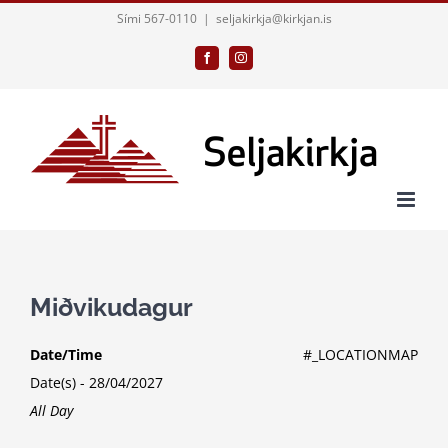
Skip
Sími 567-0110
|
seljakirkja@kirkjan.is
to
Facebook
Instagram
content
Miðvikudagur
Date/Time
#_LOCATIONMAP
Date(s) - 28/04/2027
All Day