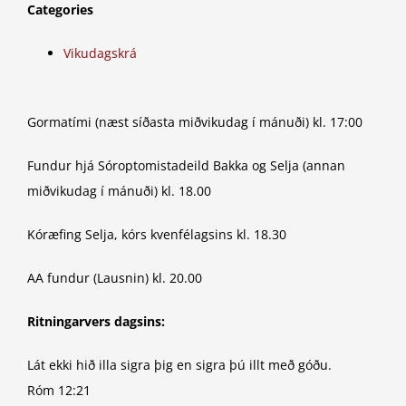
Categories
Vikudagskrá
Gormatími (næst síðasta miðvikudag í mánuði) kl. 17:00
Fundur hjá Sóroptomistadeild Bakka og Selja (annan
miðvikudag í mánuði) kl. 18.00
Kóræfing Selja, kórs kvenfélagsins kl. 18.30
AA fundur (Lausnin) kl. 20.00
Ritningarvers dagsins:
Lát ekki hið illa sigra þig en sigra þú illt með góðu.
Róm 12:21