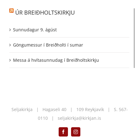
ÚR BREIÐHOLTSKIRKJU
Sunnudagur 9. ágúst
Göngumessur í Breiðholti í sumar
Messa á hvítasunnudag í Breiðholtskirkju
Seljakirkja | Hagaseli 40 | 109 Reykjavík | S.
567-
0110
|
seljakirkja@kirkjan.is
Facebook
Instagram