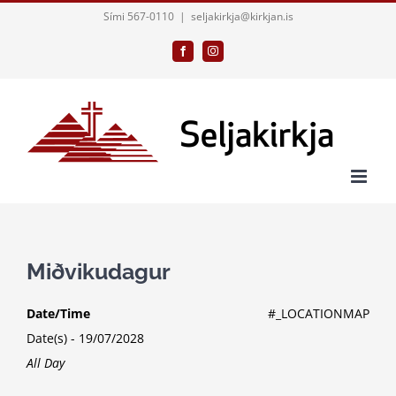
Skip
Sími 567-0110
|
seljakirkja@kirkjan.is
to
Facebook
Instagram
content
Miðvikudagur
Date/Time
#_LOCATIONMAP
Date(s) - 19/07/2028
All Day