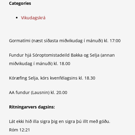
Categories
Vikudagskrá
Gormatími (næst síðasta miðvikudag í mánuði) kl. 17:00
Fundur hjá Sóroptomistadeild Bakka og Selja (annan
miðvikudag í mánuði) kl. 18.00
Kóræfing Selja, kórs kvenfélagsins kl. 18.30
AA fundur (Lausnin) kl. 20.00
Ritningarvers dagsins:
Lát ekki hið illa sigra þig en sigra þú illt með góðu.
Róm 12:21