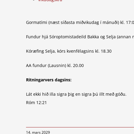
Gormatími (næst síðasta miðvikudag í mánuði) kl. 17:
Fundur hjá Sóroptomistadeild Bakka og Selja (annan m
Kóræfing Selja, kórs kvenfélagsins kl. 18.30
AA fundur (Lausnin) kl. 20.00
Ritningarvers dagsins:
Lát ekki hið illa sigra þig en sigra þú illt með góðu.
Róm 12:21
14. mars 2029