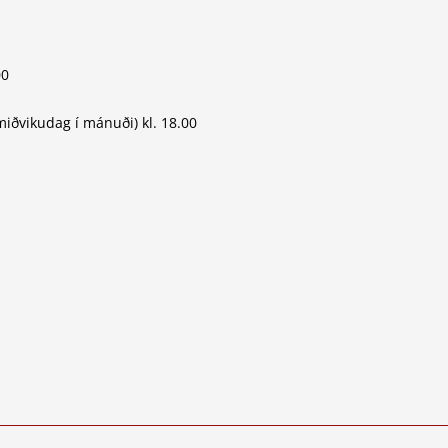
00
iðvikudag í mánuði) kl. 18.00