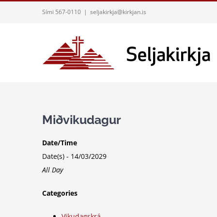
Skip
Sími 567-0110
|
seljakirkja@kirkjan.is
to
content
Miðvikudagur
Date/Time
Date(s) - 14/03/2029
All Day
Categories
Vikudagskrá