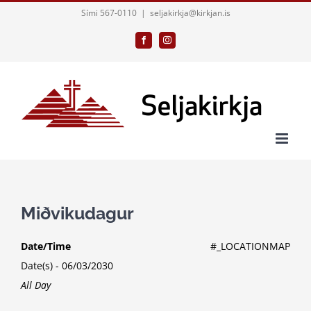
Skip
Sími 567-0110
|
seljakirkja@kirkjan.is
to
Facebook
Instagram
content
Miðvikudagur
Date/Time
#_LOCATIONMAP
Date(s) - 06/03/2030
All Day