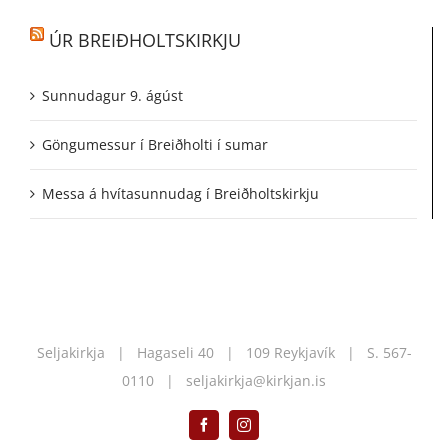
ÚR BREIÐHOLTSKIRKJU
Sunnudagur 9. ágúst
Göngumessur í Breiðholti í sumar
Messa á hvítasunnudag í Breiðholtskirkju
Seljakirkja | Hagaseli 40 | 109 Reykjavík | S.
567-
0110
|
seljakirkja@kirkjan.is
Facebook
Instagram