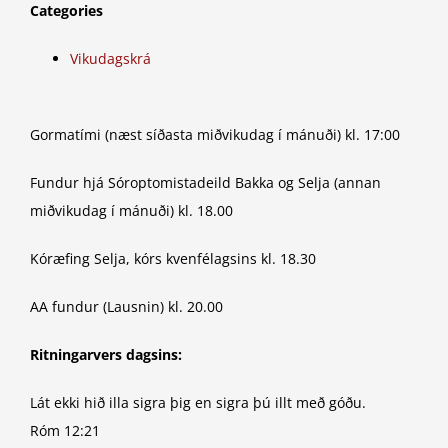
Categories
Vikudagskrá
Gormatími (næst síðasta miðvikudag í mánuði) kl. 17:00
Fundur hjá Sóroptomistadeild Bakka og Selja (annan
miðvikudag í mánuði) kl. 18.00
Kóræfing Selja, kórs kvenfélagsins kl. 18.30
AA fundur (Lausnin) kl. 20.00
Ritningarvers dagsins:
Lát ekki hið illa sigra þig en sigra þú illt með góðu.
Róm 12:21