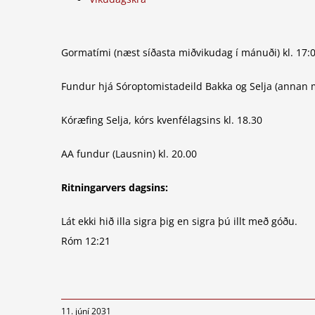
Gormatími (næst síðasta miðvikudag í mánuði) kl. 17:
Fundur hjá Sóroptomistadeild Bakka og Selja (annan m
Kóræfing Selja, kórs kvenfélagsins kl. 18.30
AA fundur (Lausnin) kl. 20.00
Ritningarvers dagsins:
Lát ekki hið illa sigra þig en sigra þú illt með góðu.
Róm 12:21
11. júní 2031