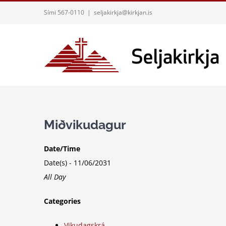
Skip
Sími 567-0110
|
seljakirkja@kirkjan.is
to
content
Miðvikudagur
Date/Time
Date(s) - 11/06/2031
All Day
Categories
Vikudagskrá