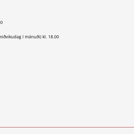
00
iðvikudag í mánuði) kl. 18.00