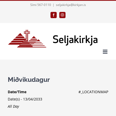
Skip
Sími 567-0110
|
seljakirkja@kirkjan.is
to
Facebook
Instagram
content
Miðvikudagur
Date/Time
#_LOCATIONMAP
Date(s) - 13/04/2033
All Day