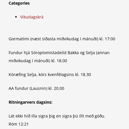
Categories
Vikudagskrá
Gormatími (næst síðasta miðvikudag í mánuði) kl. 17:00
Fundur hjá Sóroptomistadeild Bakka og Selja (annan
miðvikudag í mánuði) kl. 18.00
Kóræfing Selja, kórs kvenfélagsins kl. 18.30
AA fundur (Lausnin) kl. 20.00
Ritningarvers dagsins:
Lát ekki hið illa sigra þig en sigra þú illt með góðu.
Róm 12:21