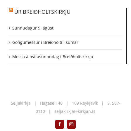
ÚR BREIÐHOLTSKIRKJU
Sunnudagur 9. ágúst
Göngumessur í Breiðholti í sumar
Messa á hvítasunnudag í Breiðholtskirkju
Seljakirkja | Hagaseli 40 | 109 Reykjavík | S.
567-
0110
|
seljakirkja@kirkjan.is
Facebook
Instagram