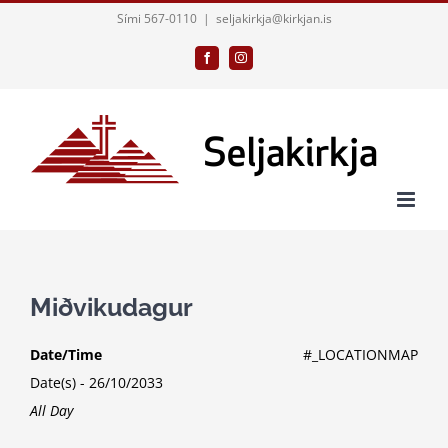
Skip
Sími 567-0110
|
seljakirkja@kirkjan.is
to
Facebook
Instagram
content
Miðvikudagur
Date/Time
#_LOCATIONMAP
Date(s) - 26/10/2033
All Day