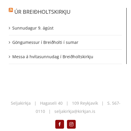
ÚR BREIÐHOLTSKIRKJU
Sunnudagur 9. ágúst
Göngumessur í Breiðholti í sumar
Messa á hvítasunnudag í Breiðholtskirkju
Seljakirkja | Hagaseli 40 | 109 Reykjavík | S.
567-
0110
|
seljakirkja@kirkjan.is
Facebook
Instagram