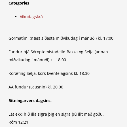
Categories
Vikudagskrá
Gormatími (næst síðasta miðvikudag í mánuði) kl. 17:00
Fundur hjá Sóroptomistadeild Bakka og Selja (annan
miðvikudag í mánuði) kl. 18.00
Kóræfing Selja, kórs kvenfélagsins kl. 18.30
AA fundur (Lausnin) kl. 20.00
Ritningarvers dagsins:
Lát ekki hið illa sigra þig en sigra þú illt með góðu.
Róm 12:21