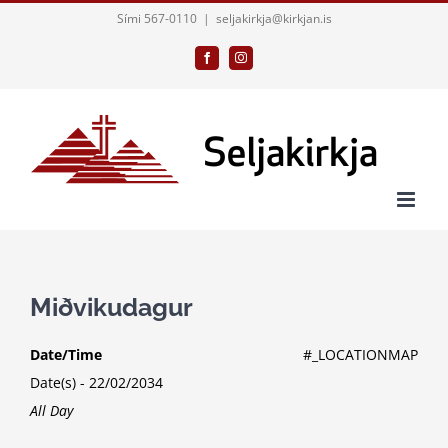
Skip
Sími 567-0110
|
seljakirkja@kirkjan.is
to
Facebook
Instagram
content
Miðvikudagur
Date/Time
#_LOCATIONMAP
Date(s) - 22/02/2034
All Day