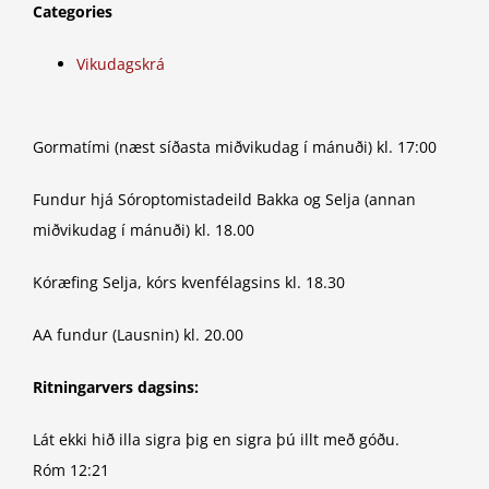
Categories
Vikudagskrá
Gormatími (næst síðasta miðvikudag í mánuði) kl. 17:00
Fundur hjá Sóroptomistadeild Bakka og Selja (annan
miðvikudag í mánuði) kl. 18.00
Kóræfing Selja, kórs kvenfélagsins kl. 18.30
AA fundur (Lausnin) kl. 20.00
Ritningarvers dagsins:
Lát ekki hið illa sigra þig en sigra þú illt með góðu.
Róm 12:21