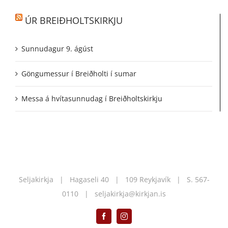
ÚR BREIÐHOLTSKIRKJU
Sunnudagur 9. ágúst
Göngumessur í Breiðholti í sumar
Messa á hvítasunnudag í Breiðholtskirkju
Seljakirkja | Hagaseli 40 | 109 Reykjavík | S.
567-
0110
|
seljakirkja@kirkjan.is
Facebook
Instagram