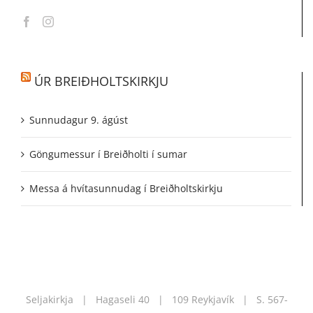
ÚR BREIÐHOLTSKIRKJU
Sunnudagur 9. ágúst
Göngumessur í Breiðholti í sumar
Messa á hvítasunnudag í Breiðholtskirkju
Seljakirkja | Hagaseli 40 | 109 Reykjavík | S.
567-