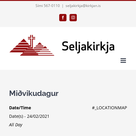
Skip
Sími 567-0110
|
seljakirkja@kirkjan.is
to
Facebook
Instagram
content
Miðvikudagur
Date/Time
#_LOCATIONMAP
Date(s) - 24/02/2021
All Day