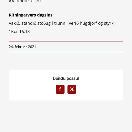
AA fundur kl. 20
Ritningarvers dagsins:
Vakið, standið stöðug í trúnni, verið hugdjörf og styrk.
1Kór 16:13
24. febrúar 2021
Deildu þessu!
Facebook
X