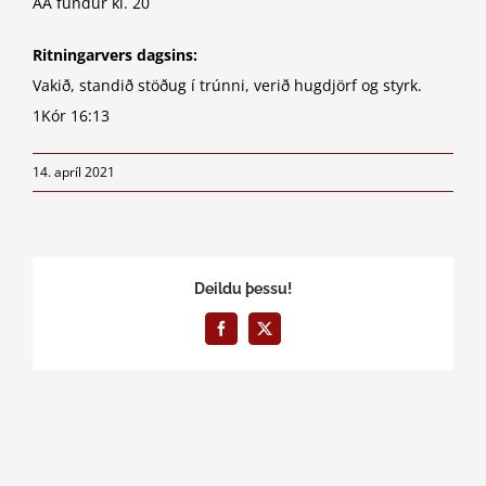
AA fundur kl. 20
Ritningarvers dagsins:
Vakið, standið stöðug í trúnni, verið hugdjörf og styrk.
1Kór 16:13
14. apríl 2021
Deildu þessu!
Facebook
X