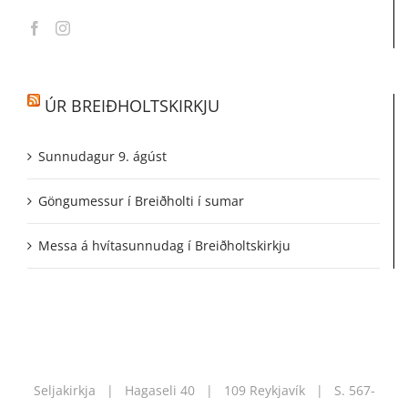
ÚR BREIÐHOLTSKIRKJU
Sunnudagur 9. ágúst
Göngumessur í Breiðholti í sumar
Messa á hvítasunnudag í Breiðholtskirkju
Seljakirkja | Hagaseli 40 | 109 Reykjavík | S.
567-