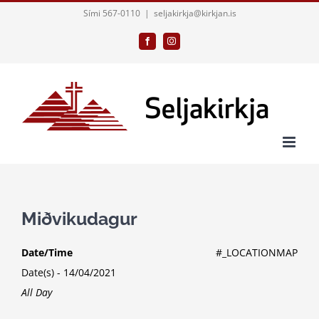
Skip
Sími 567-0110
|
seljakirkja@kirkjan.is
to
Facebook
Instagram
content
Miðvikudagur
Date/Time
#_LOCATIONMAP
Date(s) - 14/04/2021
All Day