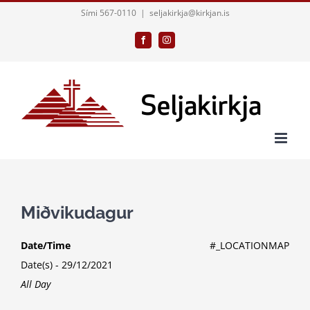
Skip
Sími 567-0110
|
seljakirkja@kirkjan.is
to
Facebook
Instagram
content
Miðvikudagur
Date/Time
#_LOCATIONMAP
Date(s) - 29/12/2021
All Day