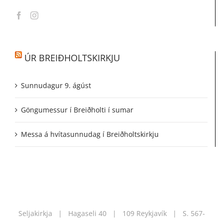
ÚR BREIÐHOLTSKIRKJU
Sunnudagur 9. ágúst
Göngumessur í Breiðholti í sumar
Messa á hvítasunnudag í Breiðholtskirkju
Seljakirkja | Hagaseli 40 | 109 Reykjavík | S.
567-