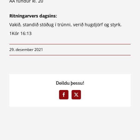
AA fundur kl. 20
Ritningarvers dagsins:
Vakið, standið stöðug í trúnni, verið hugdjörf og styrk.
1Kór 16:13
29. desember 2021
Deildu þessu!
Facebook
X