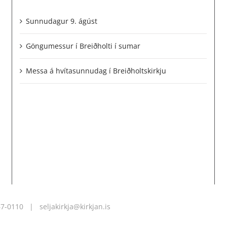
Sunnudagur 9. ágúst
Göngumessur í Breiðholti í sumar
Messa á hvítasunnudag í Breiðholtskirkju
67-0110
|
seljakirkja@kirkjan.is