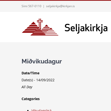
Skip
Sími 567-0110
|
seljakirkja@kirkjan.is
to
content
Miðvikudagur
Date/Time
Date(s) - 14/09/2022
All Day
Categories
Vikudagskrá