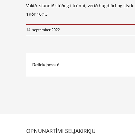
Vakið, standið stöðug í trúnni, verið hugdjörf og styrk.
1Kór 16:13
14. september 2022
Deildu þessu!
OPNUNARTÍMI SELJAKIRKJU