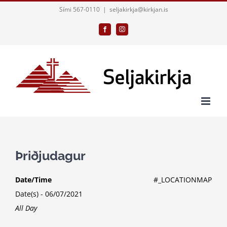
Skip
Sími 567-0110
|
seljakirkja@kirkjan.is
to
Facebook
Instagram
content
Þriðjudagur
Date/Time
#_LOCATIONMAP
Date(s) - 06/07/2021
All Day