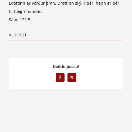
Drottinn er vörður þinn, Drottinn skýlir þér, hann er þér
til hægri handar.
Sálm.121:5
6. júlí 2021
Deildu þessu!
Facebook
X