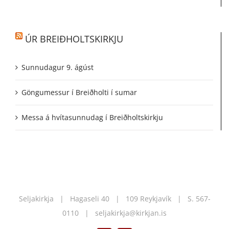
ÚR BREIÐHOLTSKIRKJU
Sunnudagur 9. ágúst
Göngumessur í Breiðholti í sumar
Messa á hvítasunnudag í Breiðholtskirkju
Seljakirkja | Hagaseli 40 | 109 Reykjavík | S.
567-
0110
|
seljakirkja@kirkjan.is