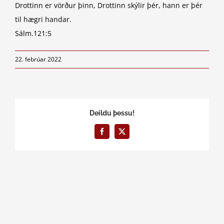
Drottinn er vörður þinn, Drottinn skýlir þér, hann er þér
til hægri handar.
Sálm.121:5
22. febrúar 2022
Deildu þessu!
Facebook
X