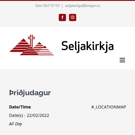
Skip
Sími 567-0110
|
seljakirkja@kirkjan.is
to
Facebook
Instagram
content
Þriðjudagur
Date/Time
#_LOCATIONMAP
Date(s) - 22/02/2022
All Day