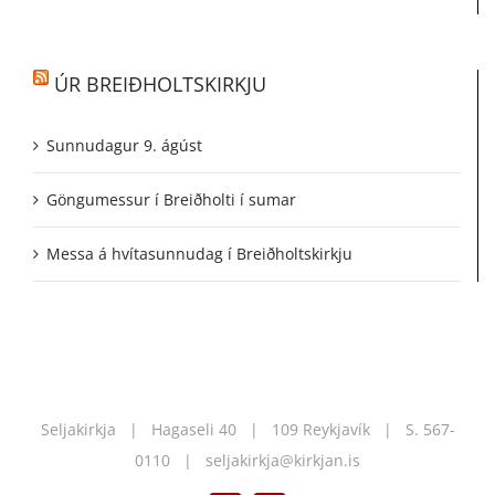
ÚR BREIÐHOLTSKIRKJU
Sunnudagur 9. ágúst
Göngumessur í Breiðholti í sumar
Messa á hvítasunnudag í Breiðholtskirkju
Seljakirkja | Hagaseli 40 | 109 Reykjavík | S.
567-
0110
|
seljakirkja@kirkjan.is