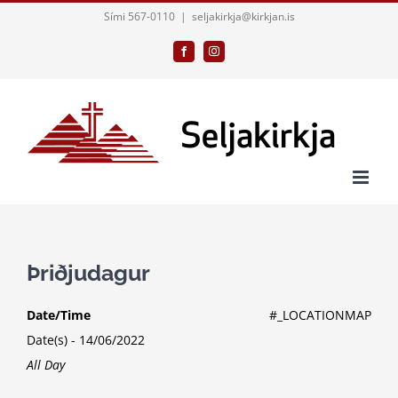
Skip
Sími 567-0110
|
seljakirkja@kirkjan.is
to
Facebook
Instagram
content
Þriðjudagur
Date/Time
#_LOCATIONMAP
Date(s) - 14/06/2022
All Day