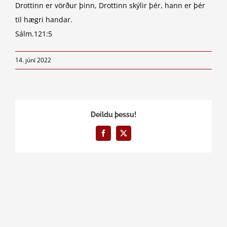
Drottinn er vörður þinn, Drottinn skýlir þér, hann er þér
til hægri handar.
Sálm.121:5
14. júní 2022
Deildu þessu!
Facebook
X