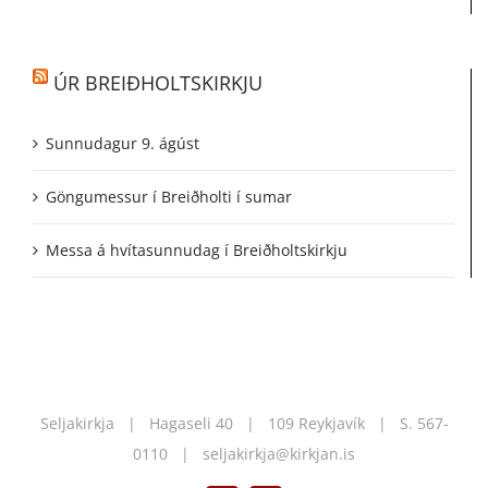
ÚR BREIÐHOLTSKIRKJU
Sunnudagur 9. ágúst
Göngumessur í Breiðholti í sumar
Messa á hvítasunnudag í Breiðholtskirkju
Seljakirkja | Hagaseli 40 | 109 Reykjavík | S.
567-
0110
|
seljakirkja@kirkjan.is