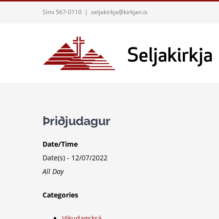
Skip
Sími 567-0110
|
seljakirkja@kirkjan.is
to
content
Þriðjudagur
Date/Time
Date(s) - 12/07/2022
All Day
Categories
Vikudagskrá