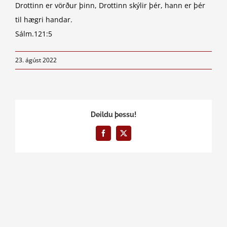
Drottinn er vörður þinn, Drottinn skýlir þér, hann er þér
til hægri handar.
Sálm.121:5
23. ágúst 2022
Deildu þessu!
Facebook
X