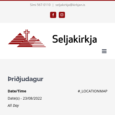
Skip
Sími 567-0110
|
seljakirkja@kirkjan.is
to
Facebook
Instagram
content
Þriðjudagur
Date/Time
#_LOCATIONMAP
Date(s) - 23/08/2022
All Day