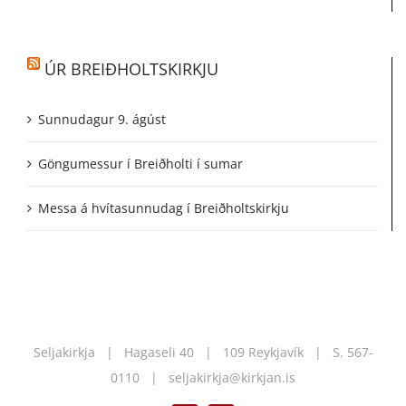
ÚR BREIÐHOLTSKIRKJU
Sunnudagur 9. ágúst
Göngumessur í Breiðholti í sumar
Messa á hvítasunnudag í Breiðholtskirkju
Seljakirkja | Hagaseli 40 | 109 Reykjavík | S.
567-
0110
|
seljakirkja@kirkjan.is