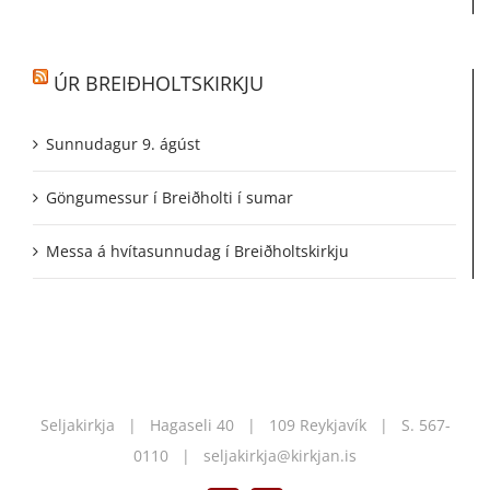
ÚR BREIÐHOLTSKIRKJU
Sunnudagur 9. ágúst
Göngumessur í Breiðholti í sumar
Messa á hvítasunnudag í Breiðholtskirkju
Seljakirkja | Hagaseli 40 | 109 Reykjavík | S.
567-
0110
|
seljakirkja@kirkjan.is