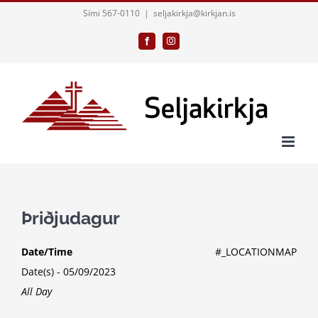
Skip
Sími 567-0110
|
seljakirkja@kirkjan.is
to
Facebook
Instagram
content
Þriðjudagur
Date/Time
#_LOCATIONMAP
Date(s) - 05/09/2023
All Day