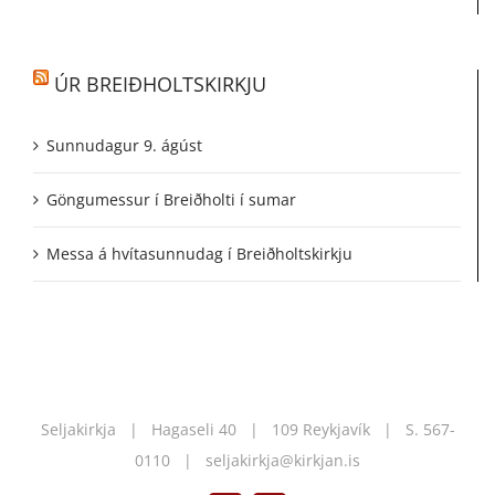
ÚR BREIÐHOLTSKIRKJU
Sunnudagur 9. ágúst
Göngumessur í Breiðholti í sumar
Messa á hvítasunnudag í Breiðholtskirkju
Seljakirkja | Hagaseli 40 | 109 Reykjavík | S.
567-
0110
|
seljakirkja@kirkjan.is