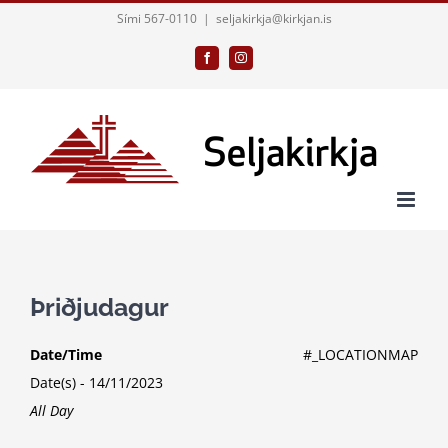
Skip
Sími 567-0110
|
seljakirkja@kirkjan.is
to
Facebook
Instagram
content
Þriðjudagur
Date/Time
#_LOCATIONMAP
Date(s) - 14/11/2023
All Day