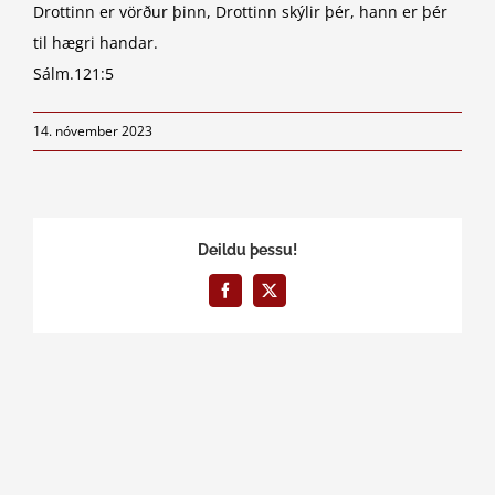
Drottinn er vörður þinn, Drottinn skýlir þér, hann er þér
til hægri handar.
Sálm.121:5
14. nóvember 2023
Deildu þessu!
Facebook
X